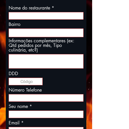
Nome do restaurante
Bairro
Informações complementares (ex:
Qtd pedidos por mês, Tipo
culinária, etc?)
DDD
Número Telefone
Seu nome
Email